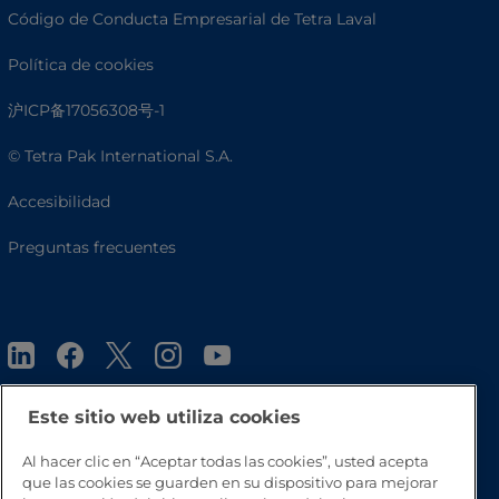
Código de Conducta Empresarial de Tetra Laval
Política de cookies
沪ICP备17056308号-1
© Tetra Pak International S.A.
Accesibilidad
Preguntas frecuentes
Este sitio web utiliza cookies
Al hacer clic en “Aceptar todas las cookies”, usted acepta
Volver a inicio
que las cookies se guarden en su dispositivo para mejorar