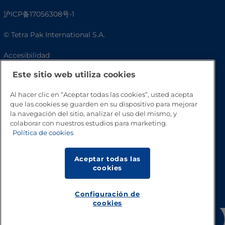
沪ICP备17056308号-1
© Tetra Pak International S.A.
Accesibilidad
Este sitio web utiliza cookies
Preguntas frecuentes
Al hacer clic en “Aceptar todas las cookies”, usted acepta
que las cookies se guarden en su dispositivo para mejorar
la navegación del sitio, analizar el uso del mismo, y
colaborar con nuestros estudios para marketing.
Política de cookies
Aceptar todas las
cookies
Volver a inicio
Configuración de
cookies