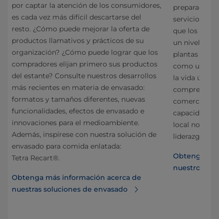
por captar la atención de los consumidores,
preparados y 
es cada vez más difícil descartarse del
servicios de 
resto. ¿Cómo puede mejorar la oferta de
que los fabri
productos llamativos y prácticos de su
un nivel sup
organización? ¿Cómo puede lograr que los
plantas con 
compradores elijan primero sus productos
como un servi
del estante? Consulte nuestros desarrollos
la vida útil d
más recientes en materia de envasado:
comprensión 
formatos y tamaños diferentes, nuevas
comerciales d
funcionalidades, efectos de envasado e
capacidad téc
innovaciones para el medioambiente.
local nos pe
Además, inspírese con nuestra solución de
liderazgo en 
envasado para comida enlatada:
Obtenga toda
Tetra Recart®.
nuestro pro
Obtenga más información acerca de
nuestras soluciones de envasado