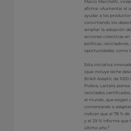
Marco Marchetti, vicep
afirma: «Aumentar el u
ayudar a los productore
convirtiendo los desec
ampliar la adopción de
acciones colectivas en 
políticas, recicladores
oportunidades, como lo
Esta iniciativa innova
(que incluye leche des
Brik® Aseptic de 1000 
Puleva, Lactalis piens
reciclados certificado
el mundo, que exigen 
comenzando a adaptar 
indican que al 78 % de
y el 29 % informa que
3
último año.