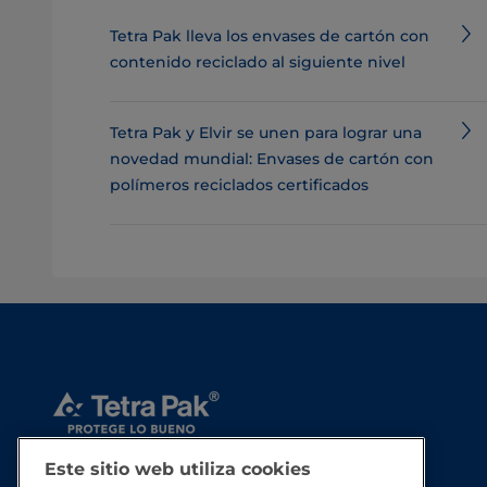
Tetra Pak lleva los envases de cartón con
contenido reciclado al siguiente nivel
Tetra Pak y Elvir se unen para lograr una
novedad mundial: Envases de cartón con
polímeros reciclados certificados
Este sitio web utiliza cookies