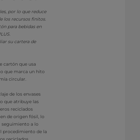
ales, por lo que reduce
 los recursos finitos.
tón para bebidas en
PLUS.
iar su cartera de
de cartón que usa
 lo que marca un hito
mía circular.
laje de los envases
o que atribuye las
meros reciclados
n de origen fósil, lo
 seguimiento a lo
al procedimiento de la
os reciclados