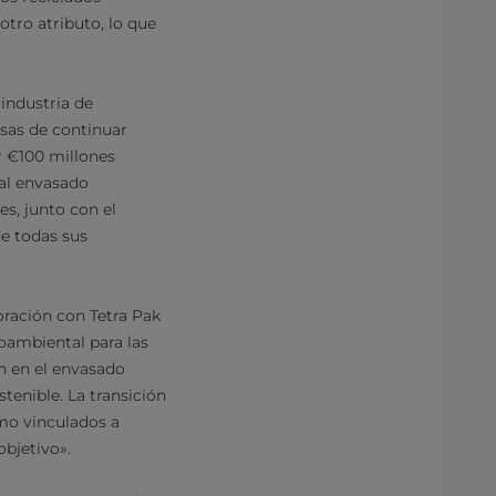
otro atributo, lo que
industria de
esas de continuar
r €100 millones
 al envasado
s, junto con el
de todas sus
boración con Tetra Pak
oambiental para las
ón en el envasado
enible. La transición
omo vinculados a
objetivo».