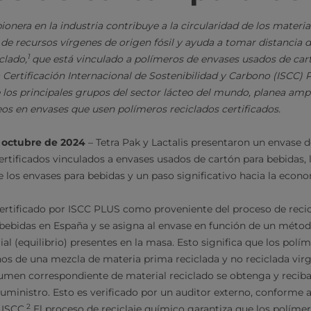
pionera en la industria contribuye a la circularidad de los materi
de recursos vírgenes de origen fósil y ayuda a tomar distancia de
1
clado,
que está vinculado a polímeros de envases usados de car
a Certificación Internacional de Sostenibilidad y Carbono (ISCC) 
e los principales grupos del sector lácteo del mundo, planea ampl
os en envases que usen polímeros reciclados certificados.
e octubre de 2024
– Tetra Pak y Lactalis presentaron un envase 
ertificados vinculados a envases usados de cartón para bebidas,
 de los envases para bebidas y un paso significativo hacia la econo
certificado por ISCC PLUS como proveniente del proceso de recic
bebidas en España y se asigna al envase en función de un métod
l (equilibrio) presentes en la masa. Esto significa que los polí
os de una mezcla de materia prima reciclada y no reciclada virge
umen correspondiente de material reciclado se obtenga y reciba
suministro. Esto es verificado por un auditor externo, conforme 
2
 ISCC.
El proceso de reciclaje químico garantiza que los polímer