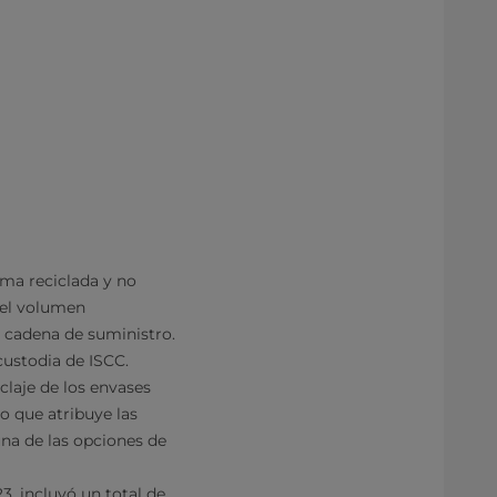
ima reciclada y no
e el volumen
a cadena de suministro.
custodia de ISCC.
claje de los envases
o que atribuye las
una de las opciones de
3, incluyó un total de