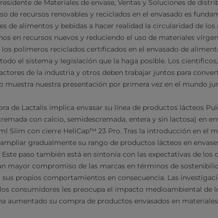
residente de Materiales de envase, Ventas y Soluciones de distri
so de recursos renovables y reciclados en el envasado es funda
s de alimentos y bebidas a hacer realidad la circularidad de los 
hos en recursos nuevos y reduciendo el uso de materiales vírgene
 los polímeros reciclados certificados en el envasado de alimen
todo el sistema y legislación que la haga posible. Los científicos
, actores de la industria y otros deben trabajar juntos para convert
 muestra nuestra presentación por primera vez en el mundo junt
dora de Lactalis implica envasar su línea de productos lácteos P
cremada con calcio, semidescremada, entera y sin lactosa) en en
ml Slim con cierre HeliCap™ 23 Pro. Tras la introducción en el 
a ampliar gradualmente su rango de productos lácteos en envas
s. Este paso también está en sintonía con las expectativas de lo
un mayor compromiso de las marcas en términos de sostenibilid
sus propios comportamientos en consecuencia. Las investigaci
 los consumidores les preocupa el impacto medioambiental de lo
 ha aumentado su compra de productos envasados en materiales 