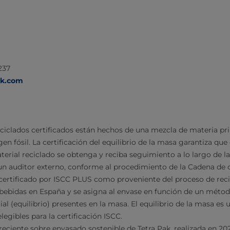
237
ak.com
ciclados certificados están hechos de una mezcla de materia pr
gen fósil. La certificación del equilibrio de la masa garantiza qu
erial reciclado se obtenga y reciba seguimiento a lo largo de l
 un auditor externo, conforme al procedimiento de la Cadena de 
 certificado por ISCC PLUS como proveniente del proceso de reci
bebidas en España y se asigna al envase en función de un métod
l (equilibrio) presentes en la masa. El equilibrio de la masa es 
legibles para la certificación ISCC.
eciente sobre envasado sostenible de Tetra Pak, realizada en 202