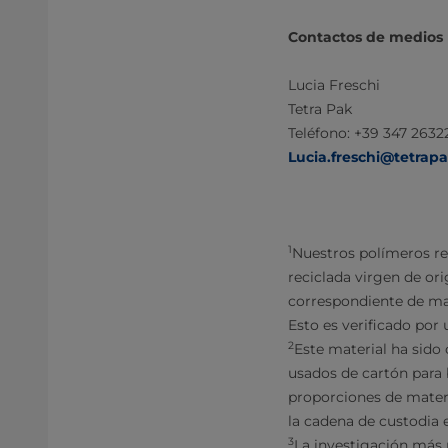
Contactos de medios
Lucia Freschi
Tetra Pak
Teléfono: +39 347 2632
Lucia.freschi@tetrap
1
Nuestros polímeros re
reciclada virgen de ori
correspondiente de mat
Esto es verificado por
2
Este material ha sido
usados de cartón para 
proporciones de materia
la cadena de custodia e
3
La investigación más r