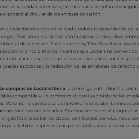
metan la calidad del envase, la inocuidad alimentaria ni ningún 
el potencial circular de los envases de cartón.
n circulación recursos de calidad y reduce la dependencia de la 
 origen fósil, en concordancia con la aspiración de ambas empr
mbiental del envasado. Para lograr esto, Tetra Pak planea inverti
 próximos cinco a 10 años, mientras que Lactalis ha convertido
mía circular en una de sus prioridades medioambientales globale
s granjas asociadas y la reducción de las emisiones de carbono 
 de compras de Lactalis Iberia
, dice lo siguiente: «Nuestra cola
 visión compartida y un compromiso con la administración medi
acilitada por los principios de la economía circular. La innovaci
damental en esta iniciativa. Estamos dedicados al progreso sost
 origen fósil hacia los reciclados, certificados por ISCC PLUS c
ón para bebidas, representa un paso significativo hacia nuestro 