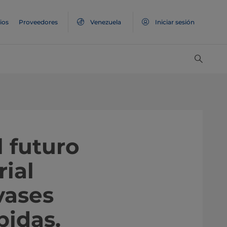
ios
Proveedores
Venezuela
Iniciar sesión
l futuro
ial
vases
bidas.