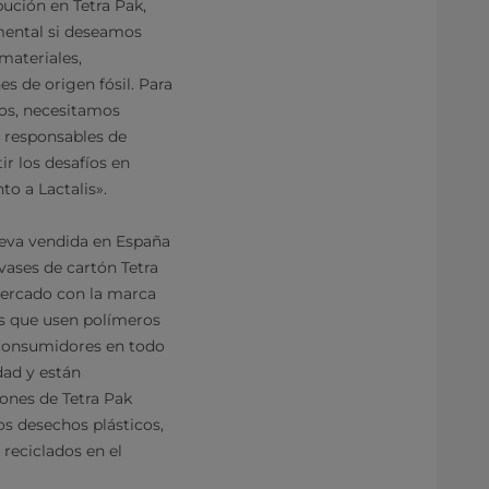
bución en Tetra Pak,
mental si deseamos
materiales,
s de origen fósil. Para
tos, necesitamos
, responsables de
ir los desafíos en
o a Lactalis».
uleva vendida en España
vases de cartón Tetra
mercado con la marca
es que usen polímeros
s consumidores en todo
ad y están
ones de Tetra Pak
s desechos plásticos,
reciclados en el