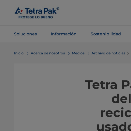
Saltar al
contenido
principal
Soluciones
Información
Sostenibilidad
Saltar a la
Inicio
Acerca de nosotros
Medios
Archivo de noticias
navegación
Tetra P
de
reci
usado