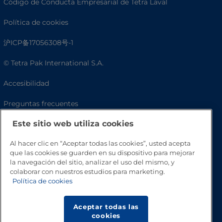
Código de Conducta Empresarial de Tetra Laval
Política de cookies
沪ICP备17056308号-1
© Tetra Pak International S.A.
Accesibilidad
Preguntas frecuentes
Este sitio web utiliza cookies
Al hacer clic en “Aceptar todas las cookies”, usted acepta
que las cookies se guarden en su dispositivo para mejorar
la navegación del sitio, analizar el uso del mismo, y
colaborar con nuestros estudios para marketing.
Política de cookies
Volver a inicio
Aceptar todas las
cookies