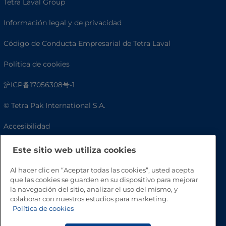
Tetra Laval Group
Información legal y de privacidad
Código de Conducta Empresarial de Tetra Laval
Política de cookies
沪ICP备17056308号-1
© Tetra Pak International S.A.
Accesibilidad
Preguntas frecuentes
Este sitio web utiliza cookies
Al hacer clic en “Aceptar todas las cookies”, usted acepta
que las cookies se guarden en su dispositivo para mejorar
la navegación del sitio, analizar el uso del mismo, y
colaborar con nuestros estudios para marketing.
Política de cookies