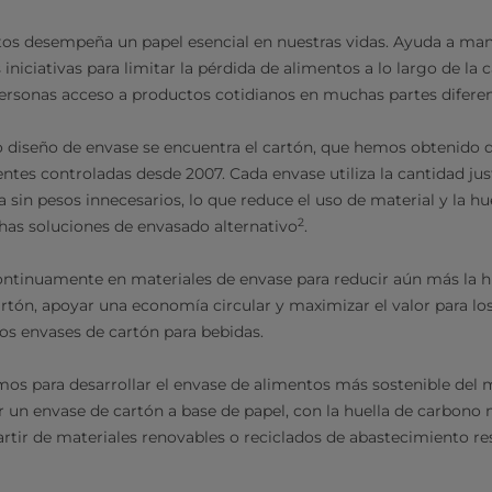
tos desempeña un papel esencial en nuestras vidas. Ayuda a man
 iniciativas para limitar la pérdida de alimentos a lo largo de la 
personas acceso a productos cotidianos en muchas partes difer
o diseño de envase se encuentra el cartón, que hemos obtenido 
entes controladas desde 2007. Cada envase utiliza la cantidad jus
ia sin pesos innecesarios, lo que reduce el uso de material y la h
2
s soluciones de envasado alternativo
.
tinuamente en materiales de envase para reducir aún más la h
rtón, apoyar una economía circular y maximizar el valor para lo
os envases de cartón para bebidas.
mos para desarrollar el envase de alimentos más sostenible del
r un envase de cartón a base de papel, con la huella de carbono 
tir de materiales renovables o reciclados de abastecimiento re
.