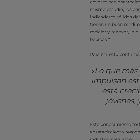
envases con abastecimie
mismo estudio, los co
indicadores sólidos d
tienen un buen rendimi
reciclar y renovar, lo 
4
bebidas.
Para mí, esto confirm
«Lo que más m
impulsan est
está crec
jóvenes, 
Este conocimiento fort
abastecimiento respons
industria para hacer qu