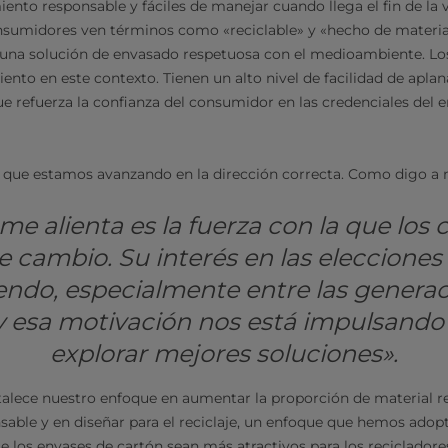
nto responsable y fáciles de manejar cuando llega el fin de la v
nsumidores ven términos como «reciclable» y «hecho de materia
e una solución de envasado respetuosa con el medioambiente. Lo
ento en este contexto. Tienen un alto nivel de facilidad de apla
que refuerza la confianza del consumidor en las credenciales del 
a que estamos avanzando en la dirección correcta. Como digo a
e alienta es la fuerza con la que lo
e cambio. Su interés en las elecciones
iendo, especialmente entre las genera
y esa motivación nos está impulsando
explorar mejores soluciones».
alece nuestro enfoque en aumentar la proporción de material re
able y en diseñar para el reciclaje, un enfoque que hemos adopt
e los envases de cartón sean más atractivos para los recicladore