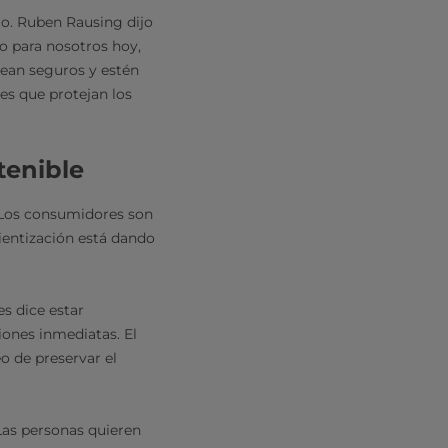
io. Ruben Rausing dijo
to para nosotros hoy,
ean seguros y estén
es que protejan los
tenible
. Los consumidores son
ientización está dando
s dice estar
ones inmediatas. El
 de preservar el
Las personas quieren