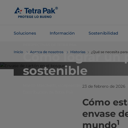
Saltar al
contenido
principal
Soluciones
Información
Sostenibilidad
PERSPECTIVAS DE TETRA PAK
Saltar a la
Cómo lograr un 
Inicio
Acerca de nosotros
Historias
¿Qué se necesita para
navegación
sostenible
Marco Marchetti, vicepresidente de Materiales de En
23 de febrero de 2026
Distribución de Tetra Pak
Cómo est
envase de
1
mundo