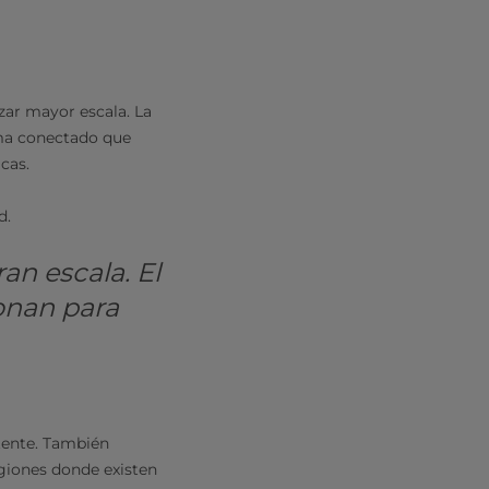
zar mayor escala. La
ema conectado que
cas.
d.
an escala. El
onan para
tente. También
egiones donde existen