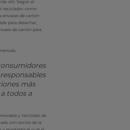
ida útil. Según el
l reciclado» como
s envases de cartón
nado para desechar,
envase de cartón para
 menudo,
s consumidores
 responsables
ciones más
 a todos a
novable y reciclado de
ado con socios de la
s y mediante el cual el