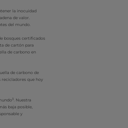
tener la inocuidad
cadena de valor.
entes del mundo.
de bosques certificados
ta de cartón para
uella de carbono en
uella de carbono de
s recicladores que hoy
3
 mundo
. Nuestra
más baja posible,
sponsable y