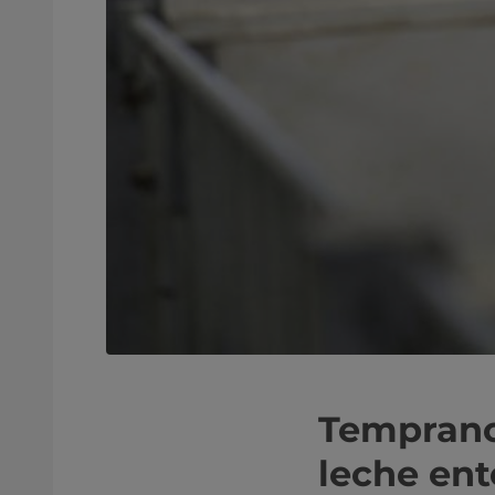
Temprano 
leche ent