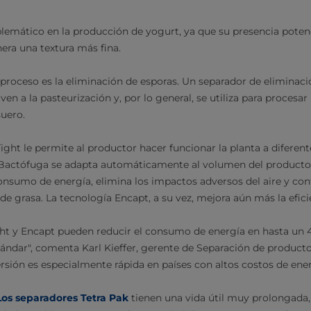
blemático en la producción de yogurt, ya que su presencia poten
nera una textura más fina.
l proceso es la eliminación de esporas. Un separador de eliminac
ven a la pasteurización y, por lo general, se utiliza para procesa
suero.
Tight le permite al productor hacer funcionar la planta a diferen
d Bactófuga se adapta automáticamente al volumen del producto 
onsumo de energía, elimina los impactos adversos del aire y co
de grasa. La tecnología Encapt, a su vez, mejora aún más la efici
ight y Encapt pueden reducir el consumo de energía en hasta un
tándar", comenta Karl Kieffer, gerente de Separación de producto
rsión es especialmente rápida en países con altos costos de ener
Los separadores Tetra Pak
tienen una vida útil muy prolongada, 