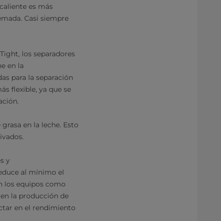
 caliente es más
remada. Casi siempre
rTight, los separadores
he en la
das para la separación
ás flexible, ya que se
ación.
 grasa en la leche. Esto
rivados.
s y
reduce al mínimo el
en los equipos como
o en la producción de
tar en el rendimiento