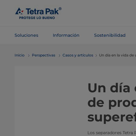
Saltar al
contenido
principal
Soluciones
Información
Sostenibilidad
Saltar a la
Inicio
Perspectivas
Casos y artículos
Un día en la vida de
navegación
Un día 
de pro
superef
Los separadores Tetra 