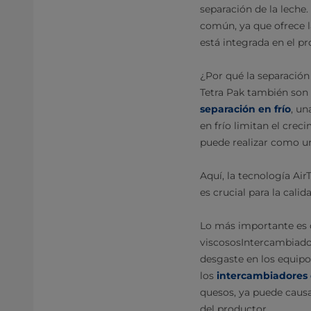
separación de la leche.
común, ya que ofrece l
está integrada en el p
¿Por qué la separación 
Tetra Pak también son 
separación en frío
, un
en frío limitan el crec
puede realizar como un
Aquí, la tecnología Air
es crucial para la cali
Lo más importante es 
viscososIntercambiador
desgaste en los equipo
los
intercambiadores 
quesos, ya puede caus
del productor.