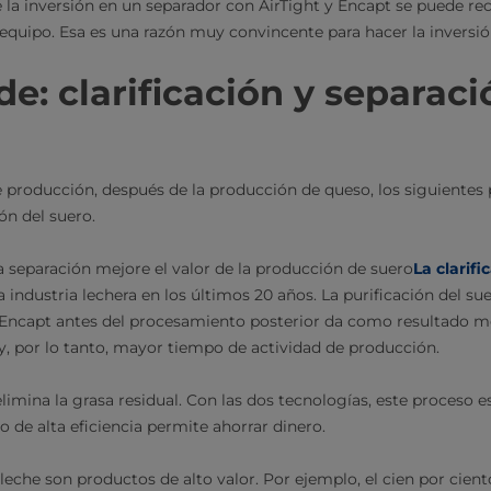
 la inversión en un separador con AirTight y Encapt se puede re
l equipo. Esa es una razón muy convincente para hacer la inversió
de: clarificación y separaci
de producción, después de la producción de queso, los siguientes 
ión del suero.
 separación mejore el valor de la producción de suero
La clarifi
 industria lechera en los últimos 20 años. La purificación del su
y Encapt antes del procesamiento posterior da como resultado 
y, por lo tanto, mayor tiempo de actividad de producción.
elimina la grasa residual. Con las dos tecnologías, este proceso
do de alta eficiencia permite ahorrar dinero.
leche son productos de alto valor. Por ejemplo, el cien por cient