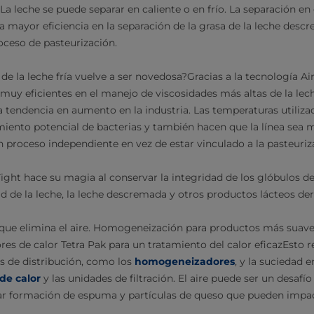
 La leche se puede separar en caliente o en frío. La separación en
a mayor eficiencia en la separación de la grasa de la leche desc
roceso de pasteurización.
de la leche fría vuelve a ser novedosa?Gracias a la tecnología Ai
muy eficientes en el manejo de viscosidades más altas de la lec
a tendencia en aumento en la industria. Las temperaturas utiliza
imiento potencial de bacterias y también hacen que la línea sea m
 proceso independiente en vez de estar vinculado a la pasteuriz
Tight hace su magia al conservar la integridad de los glóbulos de
dad de la leche, la leche descremada y otros productos lácteos de
que elimina el aire. Homogeneización para productos más suave
es de calor Tetra Pak para un tratamiento del calor eficazEsto 
s de distribución, como los
homogeneizadores
, y la suciedad 
de calor
y las unidades de filtración. El aire puede ser un desafí
ar formación de espuma y partículas de queso que pueden impac