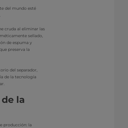
rte del mundo esté
.
e cruda al eliminar las
erméticamente sellado,
ación de espuma y
que preserva la
torio del separador,
a de la tecnología
ar.
 de la
de producción: la