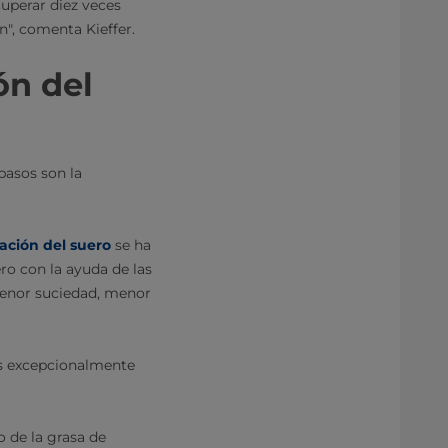
cuperar diez veces
n", comenta Kieffer.
ón del
pasos son la
cación del suero
se ha
ero con la ayuda de las
menor suciedad, menor
 es excepcionalmente
o de la grasa de