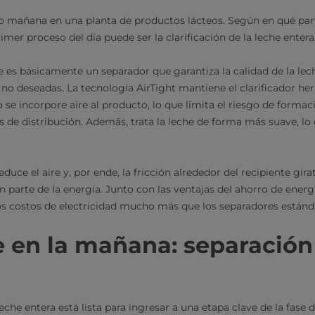
no mañana en una planta de productos lácteos. Según en qué pa
rimer proceso del día puede ser la clarificación de la leche entera
e es básicamente un separador que garantiza la calidad de la lech
 no deseadas. La tecnología AirTight mantiene el clarificador h
o se incorpore aire al producto, lo que limita el riesgo de form
s de distribución. Además, trata la leche de forma más suave, lo 
duce el aire y, por ende, la fricción alrededor del recipiente gira
parte de la energía. Junto con las ventajas del ahorro de energí
los costos de electricidad mucho más que los separadores estánd
 en la mañana: separación
leche entera está lista para ingresar a una etapa clave de la fase 