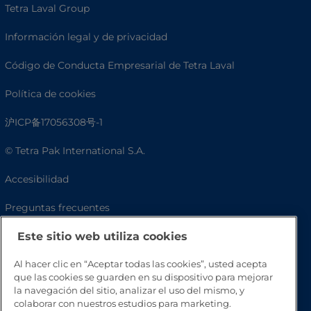
Tetra Laval Group
Información legal y de privacidad
Código de Conducta Empresarial de Tetra Laval
Política de cookies
沪ICP备17056308号-1
© Tetra Pak International S.A.
Accesibilidad
Preguntas frecuentes
Este sitio web utiliza cookies
Al hacer clic en “Aceptar todas las cookies”, usted acepta
que las cookies se guarden en su dispositivo para mejorar
la navegación del sitio, analizar el uso del mismo, y
colaborar con nuestros estudios para marketing.