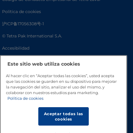
Política de cookies
沪ICP备17056308号-1
© Tetra Pak International S.A.
Accesibilidad
Preguntas frecuentes
Este sitio web utiliza cookies
Al hacer clic en “Aceptar todas las cookies”, usted acepta
que las cookies se guarden en su dispositivo para mejorar
la navegación del sitio, analizar el uso del mismo, y
colaborar con nuestros estudios para marketing.
Política de cookies
Aceptar todas las
cookies
Volver a inicio