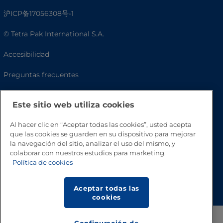
沪ICP备17056308号-1
© Tetra Pak International S.A.
Accesibilidad
Preguntas frecuentes
Este sitio web utiliza cookies
Al hacer clic en “Aceptar todas las cookies”, usted acepta
que las cookies se guarden en su dispositivo para mejorar
la navegación del sitio, analizar el uso del mismo, y
colaborar con nuestros estudios para marketing.
Política de cookies
Volver a inicio
Aceptar todas las
cookies
Configuración de