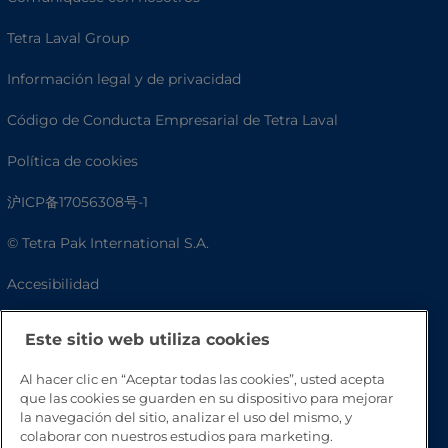
Tetra Laval Group
Información legal y de privacidad
Código de Conducta Empresarial de Tetra Laval
Política de cookies
沪ICP备17056308号-1
© Tetra Pak International S.A.
Accesibilidad
Preguntas frecuentes
Este sitio web utiliza cookies
Al hacer clic en “Aceptar todas las cookies”, usted acepta
que las cookies se guarden en su dispositivo para mejorar
la navegación del sitio, analizar el uso del mismo, y
colaborar con nuestros estudios para marketing.