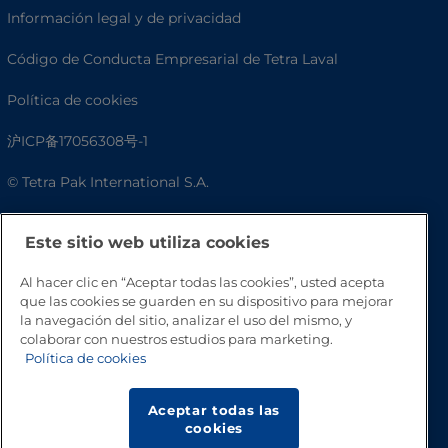
Información legal y de privacidad
Código de Conducta Empresarial de Tetra Laval
Política de cookies
沪ICP备17056308号-1
© Tetra Pak International S.A.
Accesibilidad
Este sitio web utiliza cookies
Preguntas frecuentes
Al hacer clic en “Aceptar todas las cookies”, usted acepta
que las cookies se guarden en su dispositivo para mejorar
la navegación del sitio, analizar el uso del mismo, y
colaborar con nuestros estudios para marketing.
Política de cookies
Aceptar todas las
cookies