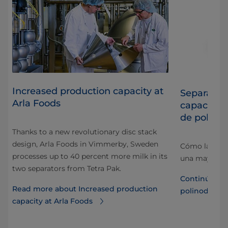
​Increased production capacity at
Separació
Arla Foods
capacidad
de polino
Thanks to a new revolutionary disc stack
design, Arla Foods in Vimmerby, Sweden
Cómo la tecn
processes up to 40 percent more milk in its
una mayor ca
two separators from Tetra Pak.
Continúe ley
Read more about ​Increased production
polinodo y l
capacity at Arla Foods