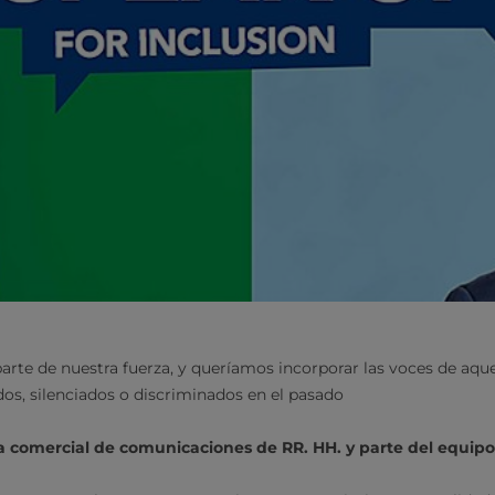
parte de nuestra fuerza, y queríamos incorporar las voces de aqu
dos, silenciados o discriminados en el pasado
cia comercial de comunicaciones de RR. HH. y parte del equipo