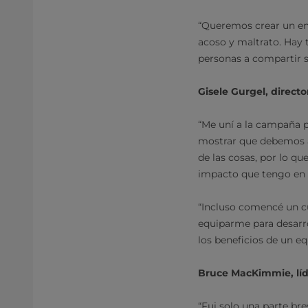
“Queremos crear un en
acoso y maltrato. Hay 
personas a compartir s
Gisele Gurgel, directo
“Me uní a la campaña p
mostrar que debemos ap
de las cosas, por lo q
impacto que tengo en
“Incluso comencé un cu
equiparme para desarro
los beneficios de un eq
Bruce MacKimmie, líd
“Fui solo una parte br