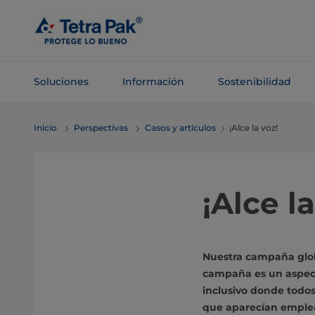
Saltar al
contenido
principal
Soluciones
Información
Sostenibilidad
Saltar a la
Inicio
Perspectivas
Casos y artículos
¡Alce la voz!
navegación
¡Alce la
Nuestra campaña globa
campaña es un aspect
inclusivo donde todos
que aparecían emplea