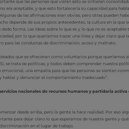
ortante que las personas que vieran esto se sintieran consolidad
no era aceptable, y que esto fortalecería su capacidad para hablar
 Algunas de las afirmaciones eran obvias, pero otras pueden hab
cho depende de sus propios antecedentes, la cultura en la que se
n dado forma. Las ideas sobre lo que es y lo que no es aceptable 
ciedad, por lo que queríamos trazar una línea y dejar claro que
ero para las conductas de discriminación, acoso y maltrato.
leados que se ofrecieran como voluntarios porque queríamos al
Sí, se trata de políticas, y todos deben comprender nuestra polí
 emocional, una empatía para que las personas se sientan con
 y hablar y denunciar el comportamiento inadecuado”.
de servicios nacionales de recursos humanos y partidaria activa 
menzar desde arriba, pero la gente la hace realidad. Por eso alg
ante para dejar claro lo que esperamos de nuestra gente y qu
iscriminación en el lugar de trabajo.