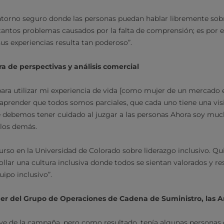
torno seguro donde las personas puedan hablar libremente sobr
tantos problemas causados por la falta de comprensión; es por es
us experiencias resulta tan poderoso”.
ra de perspectivas y análisis comercial
ara utilizar mi experiencia de vida [como mujer de un mercado
render que todos somos parciales, que cada uno tiene una visió
ue debemos tener cuidado al juzgar a las personas Ahora soy mu
 los demás.
rso en la Universidad de Colorado sobre liderazgo inclusivo. 
llar una cultura inclusiva donde todos se sientan valorados y re
uipo inclusivo”.
er del Grupo de Operaciones de Cadena de Suministro, las 
eve de la campaña, pero como resultado, tenía algunas persona