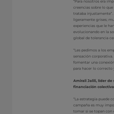
“Para nosotros era imp
creencias sobre lo que 
trataba injustamente”.
ligeramente grises; mu
experiencias que le ha
evolucionando en la so
global de tolerancia c
“Les pedimos a los emp
sensación corporativa. 
fomentar una conexión
para hacer lo correcto
Amirali Jalili, líder 
financiación colectiva
“La estrategia puede co
campaña es muy import
tomar si se topan con d