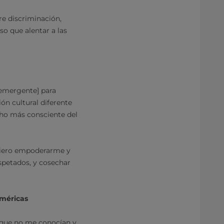
e discriminación,
o que alentar a las
 emergente] para
n cultural diferente
cho más consciente del
Quiero empoderarme y
spetados, y cosechar
Américas
s que no me conocían y