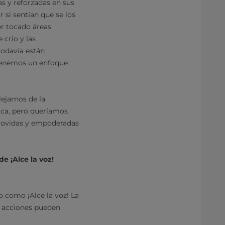
as y reforzadas en sus
 si sentían que se los
er tocado áreas
 crio y las
todavía están
 tenemos un enfoque
ejarnos de la
tica, pero queríamos
movidas y empoderadas
de ¡Alce la voz!
o como ¡Alce la voz! La
é acciones pueden