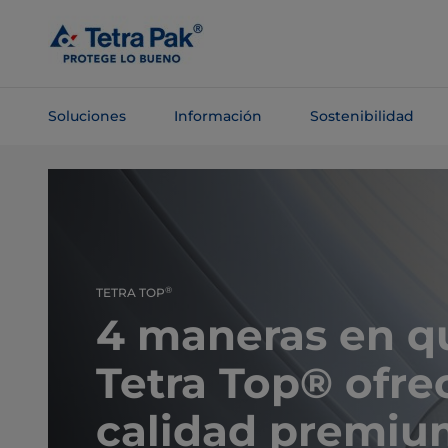
Saltar al
contenido
principal
Soluciones
Información
Sostenibilidad
Saltar a la
navegación
®
TETRA TOP
4 maneras en q
Tetra Top® ofre
calidad premiu