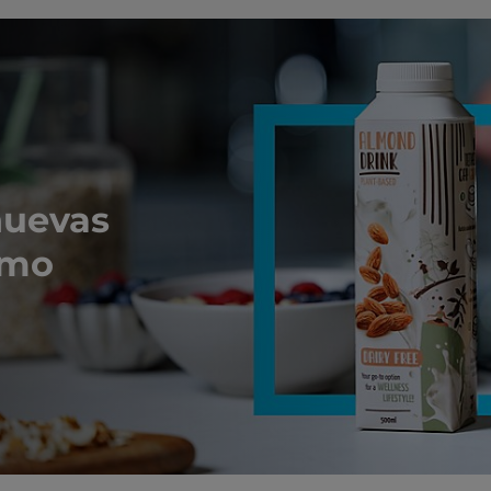
nuevas
umo