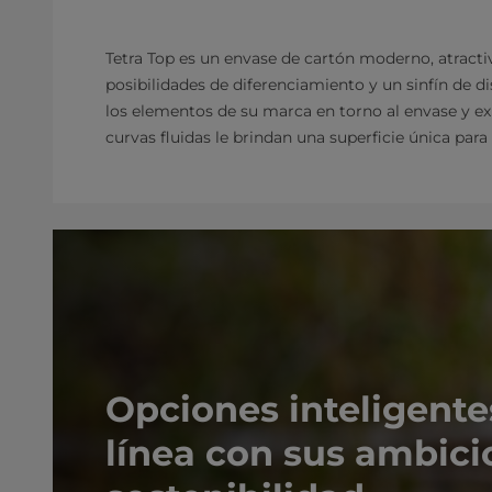
Tetra Top es un envase de cartón moderno, atrac
posibilidades de diferenciamiento y un sinfín de d
los elementos de su marca en torno al envase y 
curvas fluidas le brindan una superficie única pa
Opciones inteligente
línea con sus ambici