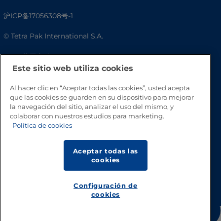
沪ICP备17056308号-1
© Tetra Pak International S.A.
Accesibilidad
Este sitio web utiliza cookies
Preguntas frecuentes
Al hacer clic en “Aceptar todas las cookies”, usted acepta
que las cookies se guarden en su dispositivo para mejorar
la navegación del sitio, analizar el uso del mismo, y
colaborar con nuestros estudios para marketing.
Política de cookies
Aceptar todas las
cookies
Volver a inicio
Configuración de
cookies