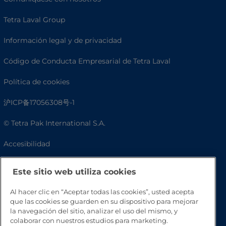
Tetra Laval Group
Información legal y de privacidad
Código de Conducta Empresarial de Tetra Laval
Política de cookies
沪ICP备17056308号-1
© Tetra Pak International S.A.
Accesibilidad
Preguntas frecuentes
Este sitio web utiliza cookies
Al hacer clic en “Aceptar todas las cookies”, usted acepta
que las cookies se guarden en su dispositivo para mejorar
la navegación del sitio, analizar el uso del mismo, y
colaborar con nuestros estudios para marketing.