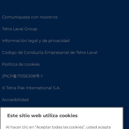
Comuníquese con nosotros
Tetra Laval Group
Información legal y de privacidad
Código de Conducta Empresarial de Tetra Laval
Política de cookies
沪ICP备17056308号-1
© Tetra Pak International S.A.
Accesibilidad
Preguntas frecuentes
Este sitio web utiliza cookies
Al hacer clic en “Aceptar todas las cookies”, usted acepta