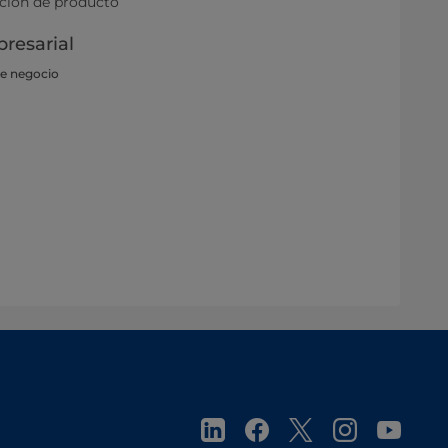
ación de producto
resarial
de negocio