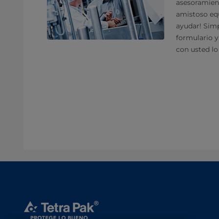
asesoramien
amistoso equ
ayudar! Sim
formulario 
con usted lo