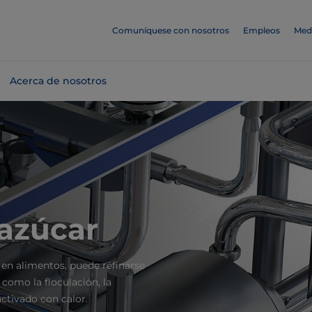
Comuníquese con nosotros
Empleos
Med
Acerca de nosotros
 azúcar
 en alimentos, puede refinarse
 como la floculación, la
ctivado con calor.