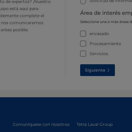
Solicitud de inform
to de expertos? ¡Nuestro
ipo está aquí para
Área de interés emp
plemente complete el
Seleccione una o más áreas 
y nos comunicaremos
 antes posible.
envasado
Procesamiento
Servicios
Siguiente
Comuníquese con nosotros
Tetra Laval Group