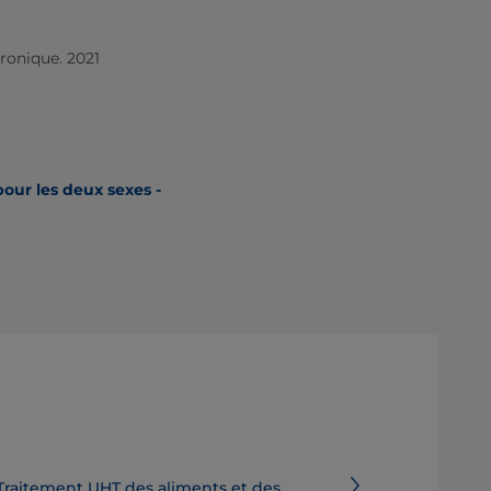
hronique. 2021
our les deux sexes -
Traitement UHT des aliments et des