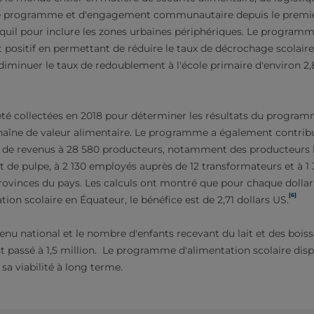
de programme et d'engagement communautaire depuis le premi
quil pour inclure les zones urbaines périphériques. Le program
t positif en permettant de réduire le taux de décrochage scolair
diminuer le taux de redoublement à l'école primaire d'environ 2,
té collectées en 2018 pour déterminer les résultats du program
 chaîne de valeur alimentaire. Le programme a également contrib
e de revenus à 28 580 producteurs, notamment des producteurs la
et de pulpe, à 2 130 employés auprès de 12 transformateurs et à 
provinces du pays. Les calculs ont montré que pour chaque dollar 
[6]
on scolaire en Équateur, le bénéfice est de 2,71 dollars US.
u national et le nombre d'enfants recevant du lait et des boiss
st passé à 1,5 million. Le programme d'alimentation scolaire di
 sa viabilité à long terme.