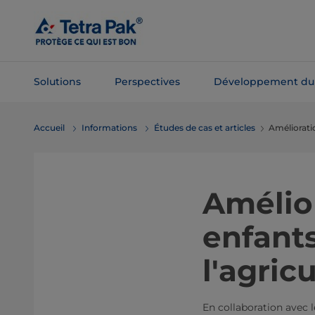
Passer
au
contenu
principal
Solutions
Perspectives
Développement du
Passer à la
Accueil
Informations
Études de cas et articles
Améliorati
navigation
Amélior
enfant
l'agric
En collaboration avec 