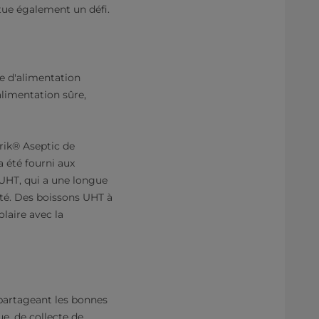
tue également un défi.
e d'alimentation
alimentation sûre,
rik® Aseptic de
a été fourni aux
 UHT, qui a une longue
rté. Des boissons UHT à
laire avec la
 partageant les bonnes
ue, de collecte de