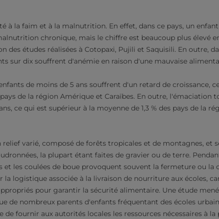
é à la faim et à la malnutrition. En effet, dans ce pays, un enfa
alnutrition chronique, mais le chiffre est beaucoup plus élevé en 
on des études réalisées à Cotopaxi, Pujili et Saquisili. En outre
nts sur dix souffrent d'anémie en raison d'une mauvaise alimenta
nfants de moins de 5 ans souffrent d'un retard de croissance, ce 
pays de la région Amérique et Caraïbes. En outre, l'émaciation t
ans, ce qui est supérieur à la moyenne de 1,3 % des pays de la r
 relief varié, composé de forêts tropicales et de montagnes, et
dronnées, la plupart étant faites de gravier ou de terre. Pendant
ns et les coulées de boue provoquent souvent la fermeture ou la 
la logistique associée à la livraison de nourriture aux écoles, car
appropriés pour garantir la sécurité alimentaire. Une étude me
e de nombreux parents d'enfants fréquentant des écoles urbain
 de fournir aux autorités locales les ressources nécessaires à la