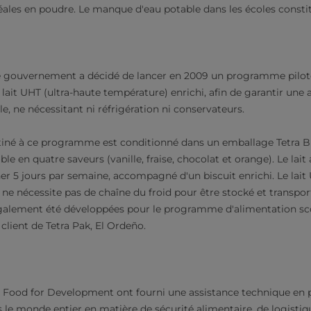
éales en poudre. Le manque d'eau potable dans les écoles consti
 le gouvernement a décidé de lancer en 2009 un programme pilot
 lait UHT (ultra-haute température) enrichi, afin de garantir une 
le, ne nécessitant ni réfrigération ni conservateurs.
stiné à ce programme est conditionné dans un emballage Tetra B
le en quatre saveurs (vanille, fraise, chocolat et orange). Le lait 
ner 5 jours par semaine, accompagné d'un biscuit enrichi. Le lait
 ne nécessite pas de chaîne du froid pour être stocké et transpo
galement été développées pour le programme d'alimentation sco
 client de Tetra Pak, El Ordeño.
al Food for Development ont fourni une assistance technique en
s le monde entier en matière de sécurité alimentaire, de logistiq