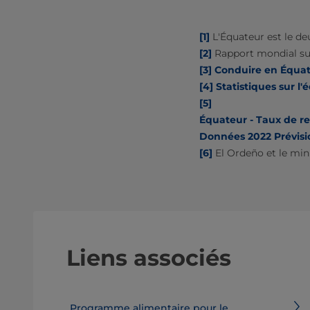
[1]
L'Équateur est le de
[2]
Rapport mondial sur 
[3]
Conduire en Équat
[4]
Statistiques sur l
[5]
Équateur - Taux de re
Données 2022 Prévisio
[6]
El Ordeño et le mini
Liens associés
Programme alimentaire pour le