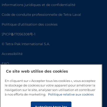
Informations juridiques et de confidentialité
Code de conduite professionnelle de Tetra Laval
Politique d’utilisation des cookies
沪ICP备17056308号-1
© Tetra Pak International S.A.
Accessibilité
FAQ
Ce site web utilise des cookies
En cliquant sur « Accepter tous les cookies », vous acceptez
le stockage de cookies sur votre appareil pour améliorer la
navigation sur le site, analyser son utilisation et contribuer
à nos efforts de marketing.
Politique relative aux cookies
Autoriser tous les