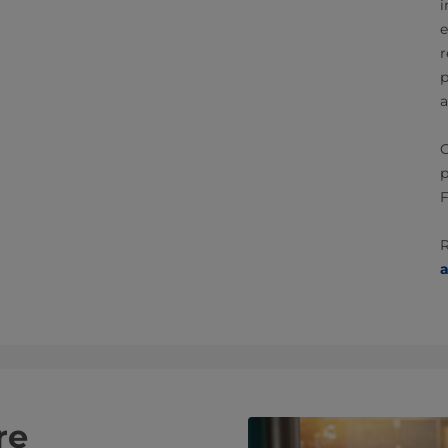
i
e
r
p
a
C
p
F
R
a
re