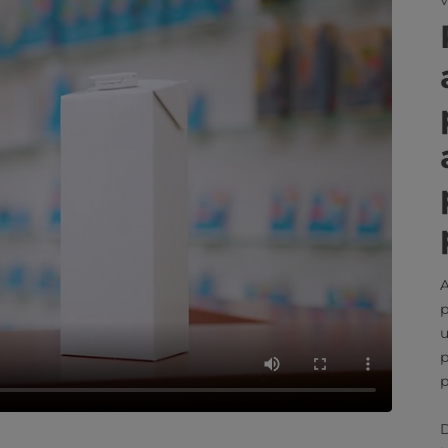
A
p
u
p
p
D