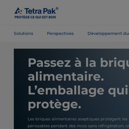
Passer
au
contenu
principal
Solutions
Perspectives
Développement du
Passer à la
navigation
Passez à la briq
alimentaire.
L’emballage qui
protège.
Les briques alimentaires aseptiques protègent les
périssables pendant des mois sans réfrigération, 