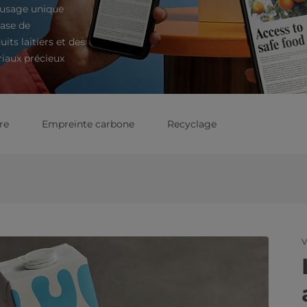
 usage unique
base de
its laitiers et des
riaux précieux
re
Empreinte carbone
Recyclage