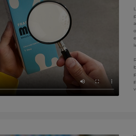
L
p
a
o
e
l
R
b
p
p
v