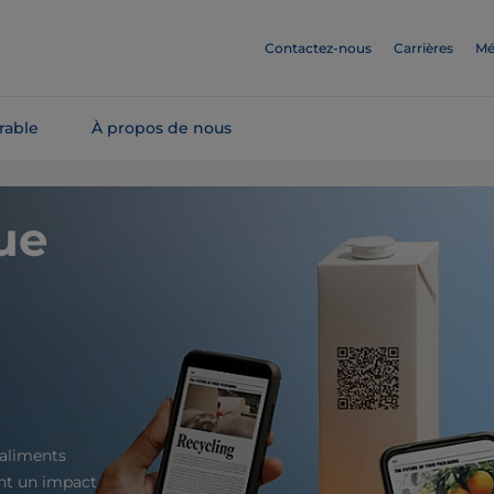
Contactez-nous
Carrières
Mé
rable
À propos de nous
ue
 aliments
ont un impact