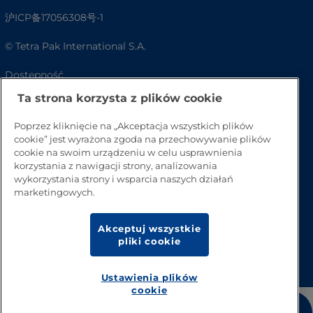
沪ICP备17056308号-1
© Tetra Pak International S.A.
Dostępność
Ta strona korzysta z plików cookie
FAQ
Poprzez kliknięcie na „Akceptacja wszystkich plików
cookie” jest wyrażona zgoda na przechowywanie plików
cookie na swoim urządzeniu w celu usprawnienia
korzystania z nawigacji strony, analizowania
wykorzystania strony i wsparcia naszych działań
marketingowych.
Akceptuj wszystkie
pliki cookie
Przejdź na górę strony
Ustawienia plików
cookie