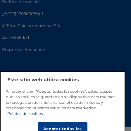
Política de cookies
沪ICP备17056308号-1
© Tetra Pak International S.A.
Accesibilidad
Preguntas frecuentes
Este sitio web utiliza cookies
Al hacer clic en “Aceptar todas las cookies”, usted acepta
que las cookies se guarden en su dispositivo para mejorar
la navegación del sitio, analizar el uso del mismo, y
colaborar con nuestros estudios para marketing.
Volver a inicio
Política de cookies
Aceptar todas las