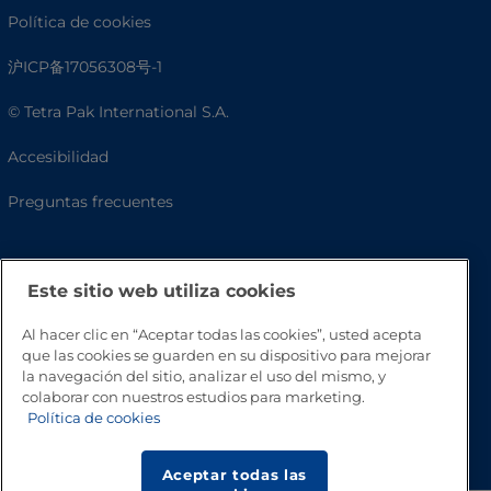
Política de cookies
沪ICP备17056308号-1
© Tetra Pak International S.A.
Accesibilidad
Preguntas frecuentes
Este sitio web utiliza cookies
Al hacer clic en “Aceptar todas las cookies”, usted acepta
que las cookies se guarden en su dispositivo para mejorar
la navegación del sitio, analizar el uso del mismo, y
colaborar con nuestros estudios para marketing.
Política de cookies
Volver a inicio
Aceptar todas las