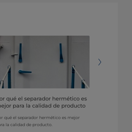
or qué el separador hermético es
Materiales
ejor para la calidad de producto
separadore
r qué el separador hermético es mejor
Para reducir e
ra la calidad de producto.
largo de las d