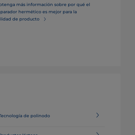
separador, lo
btenga más información sobre por qué el
una mejor inv
parador hermético es mejor para la
inoxidable c
alidad de producto
Continuar le
estándar no e
separadores 
Tecnología de polinodo