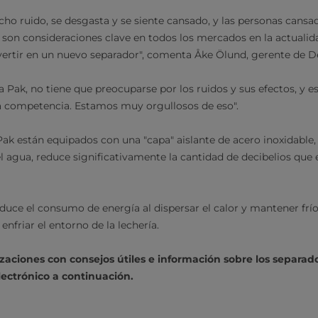
cho ruido, se desgasta y se siente cansado, y las personas cans
 son consideraciones clave en todos los mercados en la actualida
nvertir en un nuevo separador", comenta Åke Ölund, gerente de De
a Pak, no tiene que preocuparse por los ruidos y sus efectos, y e
la competencia. Estamos muy orgullosos de eso".
Pak están equipados con una "capa" aislante de acero inoxidable,
 agua, reduce significativamente la cantidad de decibelios que
duce el consumo de energía al dispersar el calor y mantener frío
enfriar el entorno de la lechería.
izaciones con consejos útiles e información sobre los separado
ectrónico a continuación.