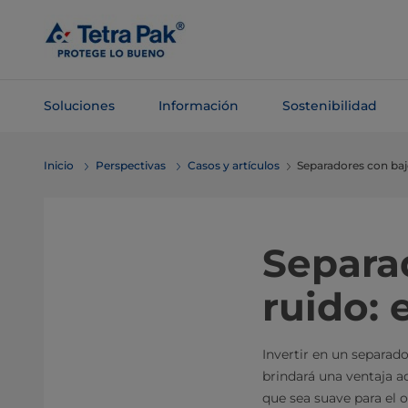
Saltar al
contenido
principal
Soluciones
Información
Sostenibilidad
Saltar a la
Inicio
Perspectivas
Casos y artículos
Separadores con baj
navegación
Separa
ruido: 
Invertir en un separado
brindará una ventaja a
que sea suave para el 