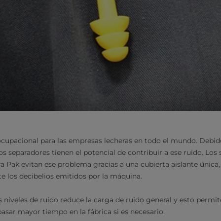
 ocupacional para las empresas lecheras en todo el mundo. Debid
los separadores tienen el potencial de contribuir a ese ruido. Lo
ra Pak evitan ese problema gracias a una cubierta aislante única,
 los decibelios emitidos por la máquina.
 niveles de ruido reduce la carga de ruido general y esto permit
pasar mayor tiempo en la fábrica si es necesario.