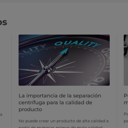
os
La importancia de la separación
P
centrífuga para la calidad de
m
producto
Po
la
No puede crear un producto de alta calidad a
pa
partir de materias primas de mala calidad.