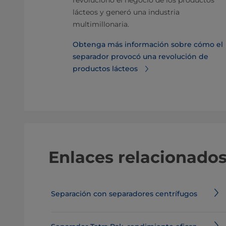
aximizar el
revolucionó el negocio de los productos
ndamos tres
lácteos y generó una industria
os óptimos en
multimillonaria.
Obtenga más información sobre cómo el
r limpio un
separador provocó una revolución de
productos lácteos
Enlaces relacionado
Separación con separadores centrífugos