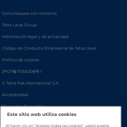
Comuníquese con nosotros
Tetra Laval Group
Información legal y de privacidad
Código de Conducta Empresarial de Tetra Laval
Política de cookies
沪ICP备17056308号-1
© Tetra Pak International S.A.
Accesibilidad
Preguntas frecuentes
Este sitio web utiliza cookies
Al hacer clic en “Aceptar todas las cookies”, usted acepta