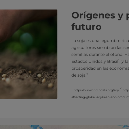
Orígenes y 
futuro
La soja es una legumbre rica 
agricultores siembran las se
semillas durante el otoño. 
1
Estados Unidos y Brasil
, y 
prosperidad en las economí
2
de soja.
1
2
https://ourworldindata.org/soy
htt
affecting-global-soybean-and-product