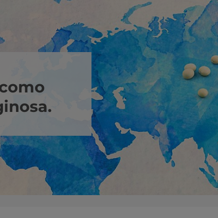
a como
inosa.