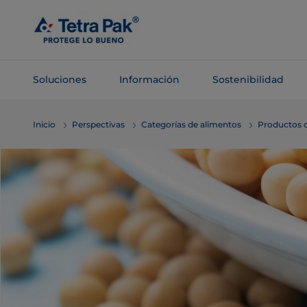
Saltar al
contenido
principal
Soluciones
Información
Sostenibilidad
Saltar a la
Inicio
Perspectivas
Categorías de alimentos
Productos d
navegación