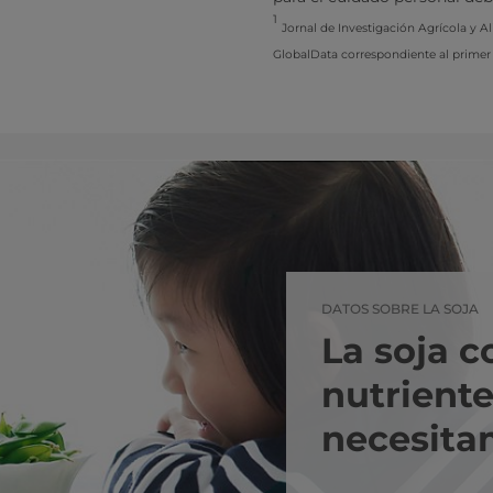
1
Jornal de Investigación Agrícola y A
GlobalData correspondiente al primer
DATOS SOBRE LA SOJA
La soja c
nutriente
necesita