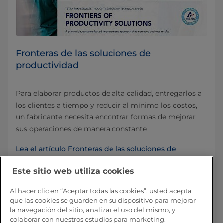
Fronteras de las soluciones de
productividad
Para elaborar productos de alta calidad, entregarlos a
los clientes a tiempo y reducir al mínimo los costos,
un fabricante necesita encontrar formas de mejorar
sus operaciones de manera constante
Lea el artículo Fronteras de las soluciones de
productividad
Este sitio web utiliza cookies
Al hacer clic en “Aceptar todas las cookies”, usted acepta
que las cookies se guarden en su dispositivo para mejorar
la navegación del sitio, analizar el uso del mismo, y
colaborar con nuestros estudios para marketing.