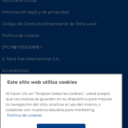
Tetra Laval Group
Información legal y de privacidad
Código de Conducta Empresarial de Tetra Laval
Política de cookies
沪ICP备17056308号-1
© Tetra Pak International S.A.
Accesibilidad
Este sitio web utiliza cookies
Preguntas frecuentes
Al hacer clic en “Aceptar todas las cookies”, usted acepta
que las cookies se guarden en su dispositivo para mejorar
la navegación del sitio, analizar el uso del mismo, y
colaborar con nuestros estudios para marketing.
Política de cookies