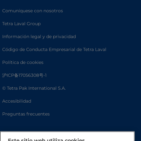
Comuníquese con nosotros
Tetra Laval Group
Información legal y de privacidad
Código de Conducta Empresarial de Tetra Laval
Política de cookies
沪ICP备17056308号-1
© Tetra Pak International S.A.
Accesibilidad
Preguntas frecuentes
Este sitio web utiliza cookies