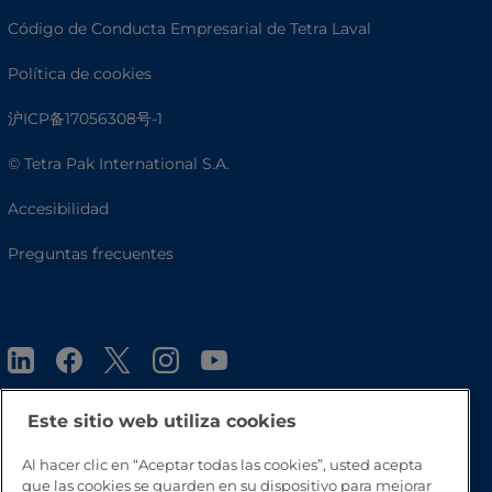
Código de Conducta Empresarial de Tetra Laval
Política de cookies
沪ICP备17056308号-1
© Tetra Pak International S.A.
Accesibilidad
Preguntas frecuentes
Este sitio web utiliza cookies
Al hacer clic en “Aceptar todas las cookies”, usted acepta
Volver a inicio
que las cookies se guarden en su dispositivo para mejorar