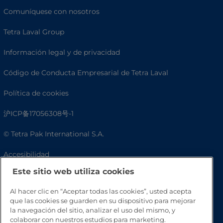
Comuníquese con nosotros
Tetra Laval Group
Información legal y de privacidad
Código de Conducta Empresarial de Tetra Laval
Política de cookies
沪ICP备17056308号-1
© Tetra Pak International S.A.
Accesibilidad
Este sitio web utiliza cookies
Preguntas frecuentes
Al hacer clic en “Aceptar todas las cookies”, usted acepta
que las cookies se guarden en su dispositivo para mejorar
la navegación del sitio, analizar el uso del mismo, y
colaborar con nuestros estudios para marketing.