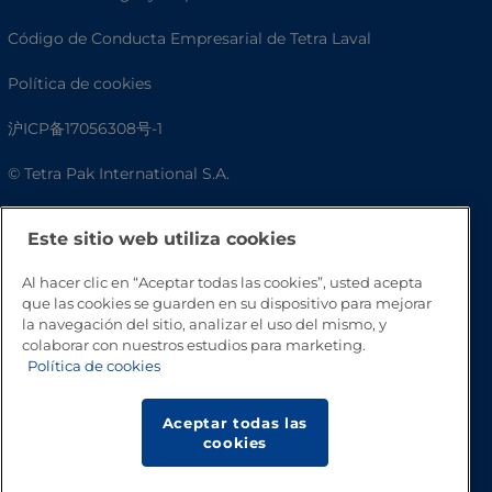
Código de Conducta Empresarial de Tetra Laval
Política de cookies
沪ICP备17056308号-1
© Tetra Pak International S.A.
Accesibilidad
Este sitio web utiliza cookies
Preguntas frecuentes
Al hacer clic en “Aceptar todas las cookies”, usted acepta
que las cookies se guarden en su dispositivo para mejorar
la navegación del sitio, analizar el uso del mismo, y
colaborar con nuestros estudios para marketing.
Política de cookies
Aceptar todas las
cookies
Volver a inicio