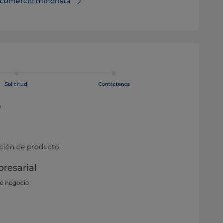
comercio minorista
Solicitud
Contáctenos
o
ación de producto
resarial
de negocio