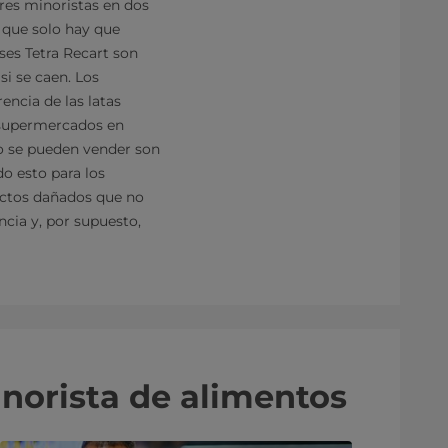
res minoristas en dos
 que solo hay que
ses Tetra Recart son
si se caen. Los
ncia de las latas
n supermercados en
no se pueden vender son
o esto para los
uctos dañados que no
ncia y, por supuesto,
norista de alimentos