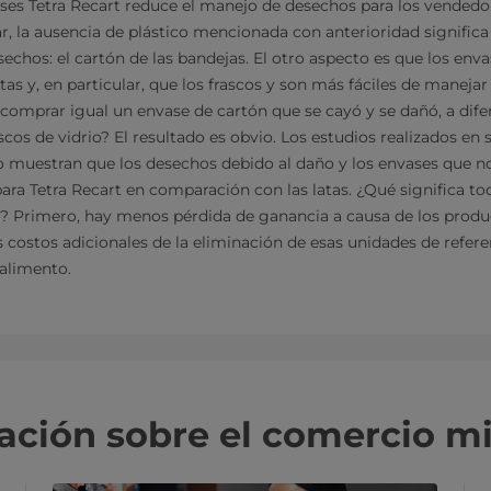
ases Tetra Recart reduce el manejo de desechos para los vendedo
r, la ausencia de plástico mencionada con anterioridad significa
echos: el cartón de las bandejas. El otro aspecto es que los enva
as y, en particular, que los frascos y son más fáciles de manejar 
mprar igual un envase de cartón que se cayó y se dañó, a difere
ascos de vidrio? El resultado es obvio. Los estudios realizados e
o muestran que los desechos debido al daño y los envases que 
ra Tetra Recart en comparación con las latas. ¿Qué significa tod
? Primero, hay menos pérdida de ganancia a causa de los prod
s costos adicionales de la eliminación de esas unidades de refere
alimento.
ción sobre el comercio mi