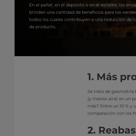
En el pallet, en el depósito o en el estante, los env
brindan una cantidad de beneficios para los vende
todos los cuales contribuyen a una reducción de l
de producto.
1. Más pr
Se trata de geometría 
(y menos aire) en un p
más? Entre un 10 % y 
comparación con los fr
2. Reaba