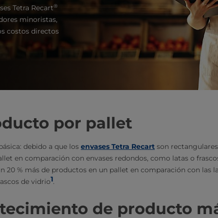
®
ases Tetra Recart
dores minoristas,
os costos directos
oducto por pallet
básica: debido a que los
envases Tetra Recart
son rectangulares
allet en comparación con envases redondos, como latas o frascos
un 20 % más de productos en un pallet en comparación con las l
1
ascos de vidrio
.
stecimiento de producto m