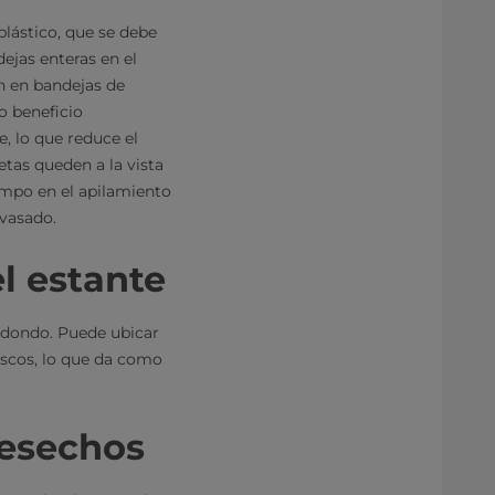
lástico, que se debe
dejas enteras en el
an en bandejas de
ro beneficio
e, lo que reduce el
etas queden a la vista
empo en el apilamiento
nvasado.
el estante
redondo. Puede ubicar
ascos, lo que da como
desechos