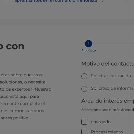
apremiantes en el comercio minorista
o con
1
Propósito
Motivo del contact
ntas sobre nuestros
Solicitar cotización
soluciones, o necesita
Solicitud de inform
to de expertos? ¡Nuestro
ipo está aquí para
Área de interés emp
plemente complete el
Seleccione una o más áreas 
y nos comunicaremos
 antes posible.
envasado
Procesamiento