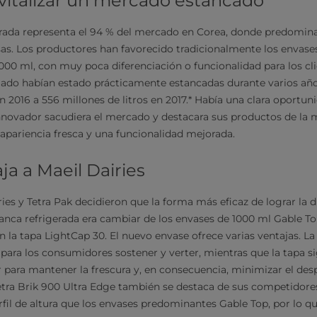
evitalizar un mercado estancado
erada representa el 94 % del mercado en Corea, donde predomina
sas. Los productores han favorecido tradicionalmente los envases
00 ml, con muy poca diferenciación o funcionalidad para los cli
ado habían estado prácticamente estancadas durante varios años
en 2016 a 556 millones de litros en 2017.* Había una clara oportu
nnovador sacudiera el mercado y destacara sus productos de la 
apariencia fresca y una funcionalidad mejorada.
ja a Maeil Dairies
ies y Tetra Pak decidieron que la forma más eficaz de lograr la d
anca refrigerada era cambiar de los envases de 1000 ml Gable Top
n la tapa LightCap 30. El nuevo envase ofrece varias ventajas. La
 para los consumidores sostener y verter, mientras que la tapa si
r para mantener la frescura y, en consecuencia, minimizar el des
etra Brik 900 Ultra Edge también se destaca de sus competidor
il de altura que los envases predominantes Gable Top, por lo q