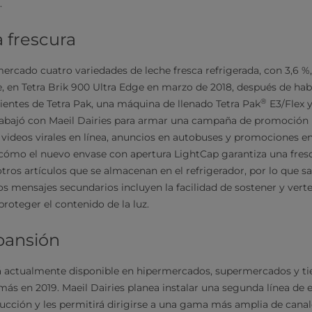
.
 frescura
mercado cuatro variedades de leche fresca refrigerada, con 3,6 %,
, en Tetra Brik 900 Ultra Edge en marzo de 2018, después de hab
®
ientes de Tetra Pak, una máquina de llenado Tetra Pak
E3/Flex y
trabajó con Maeil Dairies para armar una campaña de promoción 
 videos virales en línea, anuncios en autobuses y promociones en 
ómo el nuevo envase con apertura LightCap garantiza una frescu
otros artículos que se almacenan en el refrigerador, por lo que sa
s mensajes secundarios incluyen la facilidad de sostener y verter
proteger el contenido de la luz.
pansión
á actualmente disponible en hipermercados, supermercados y ti
más en 2019. Maeil Dairies planea instalar una segunda línea de 
cción y les permitirá dirigirse a una gama más amplia de canal