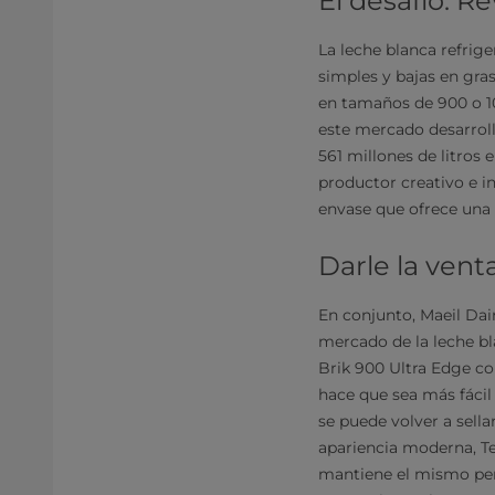
El desafío: R
La leche blanca refrig
simples y bajas en gra
en tamaños de 900 o 10
este mercado desarroll
561 millones de litros 
productor creativo e i
envase que ofrece una 
Darle la venta
En conjunto, Maeil Dair
mercado de la leche bl
Brik 900 Ultra Edge co
hace que sea más fácil
se puede volver a sella
apariencia moderna, T
mantiene el mismo perf