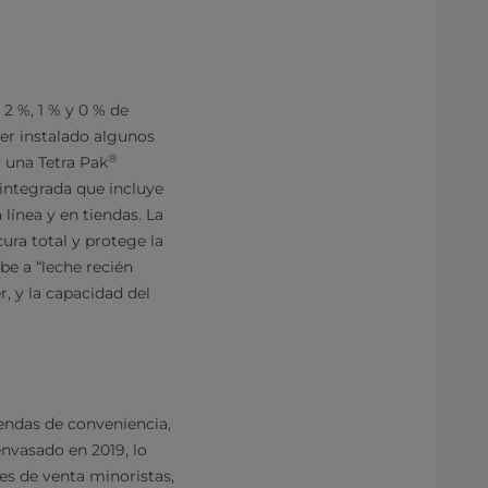
 2 %, 1 % y 0 % de
er instalado algunos
®
 una Tetra Pak
integrada que incluye
línea y en tiendas. La
ra total y protege la
be a “leche recién
, y la capacidad del
endas de conveniencia,
envasado en 2019, lo
es de venta minoristas,