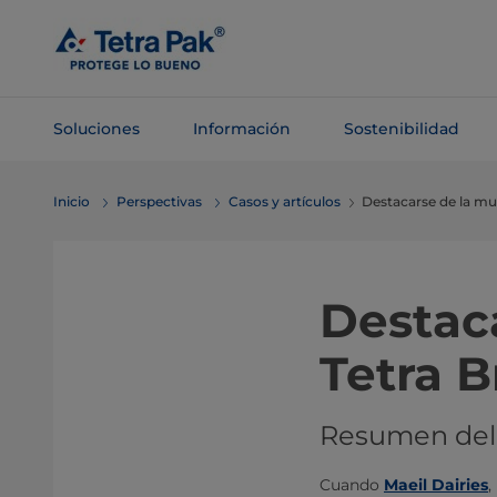
Saltar al
contenido
principal
Soluciones
Información
Sostenibilidad
Saltar a la
Inicio
Perspectivas
Casos y artículos
Destacarse de la mul
navegación
Destac
Tetra B
Resumen del
Cuando
Maeil Dairies
,