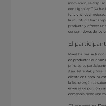
innovación, se dispuso 
™
con LightCap
30 fue 
funcionalidad mejorada
la multitud. Una campa
producto y ofrecer un 
consumidores de los env
El participa
Maeil Dairies se fundó
de productos que van d
principales participan
Asia. Tetra Pak y Maei
cliente en Corea. Nues
la leche orgánica sabo
envases de porción pa
compañía tiene una car