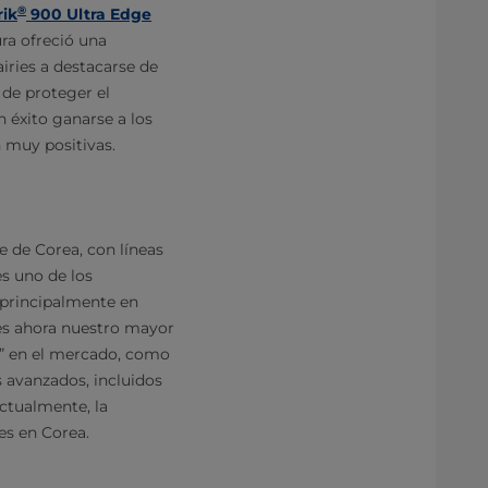
®
rik
900 Ultra Edge
ra ofreció una
iries a destacarse de
de proteger el
n éxito ganarse a los
n muy positivas.
e de Corea, con líneas
s uno de los
, principalmente en
 es ahora nuestro mayor
s” en el mercado, como
s avanzados, incluidos
ctualmente, la
es en Corea.