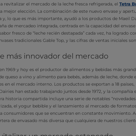
a revitalizar el mercado de la leche fresca refrigerada, el
Tetra B
la mejor elección. La combinación de este nuevo envase y apertu
 y, lo que es más importante, ayudó a los productos de Maeil Da
ña de mercadeo integrada, centrada en la capacidad del envase 
sabor fresco de “leche recién destapada” cada vez, ha logrado co
ases tradicionales Gable Top, y las cifras de ventas iniciales so
nte más innovador del mercado
 en 1969 y hoy es el productor de alimentos y bebidas más grand
e queso a vino y alimento para bebés, además de leche, donde e
tes en el mercado interno. Los productos se exportan a 18 países
l Dairies han estado trabajando juntos desde 1972, y la compañía
tra historia compartida incluye una serie de notables “novedade
rizada, el yogur bebible y el lanzamiento al mercado de formato
ra consumidores que se encuentran en constante movimiento. A
tera de envasado más diversa que cualquiera de nuestros client