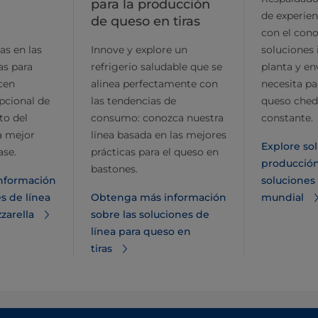
para la producción
de experie
de queso en tiras
con el cono
as en las
Innove y explore un
soluciones 
as para
refrigerio saludable que se
planta y e
cen
alinea perfectamente con
necesita pa
epcional de
las tendencias de
queso ched
to del
consumo: conozca nuestra
constante.
a mejor
línea basada en las mejores
Explore sol
ase.
prácticas para el queso en
producción
bastones.
nformación
soluciones
s de línea
Obtenga más información
mundial
zarella
sobre las soluciones de
línea para queso en
tiras