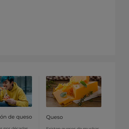
ión de queso
Queso
s por décadas
Existen quesos de muchas