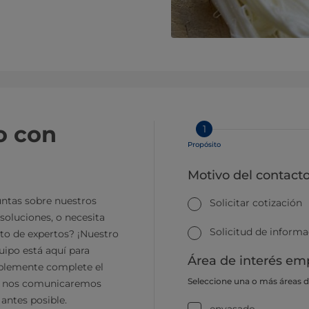
o con
1
Propósito
Motivo del contact
ntas sobre nuestros
Solicitar cotización
soluciones, o necesita
Solicitud de inform
to de expertos? ¡Nuestro
ipo está aquí para
Área de interés emp
plemente complete el
Seleccione una o más áreas 
y nos comunicaremos
 antes posible.
envasado