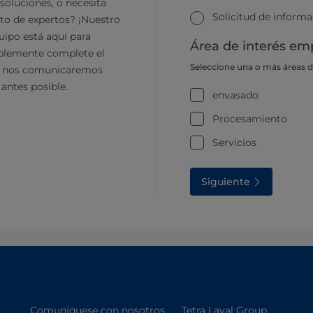
soluciones, o necesita
Solicitud de inform
to de expertos? ¡Nuestro
ipo está aquí para
Área de interés emp
plemente complete el
Seleccione una o más áreas 
y nos comunicaremos
 antes posible.
envasado
Procesamiento
Servicios
Siguiente
Comuníquese con nosotros
Tetra Laval Group