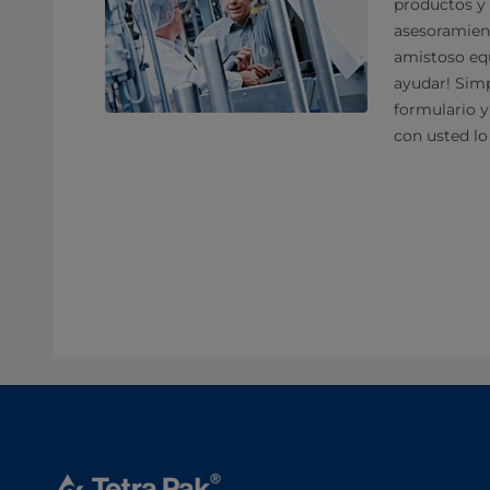
productos y 
asesoramien
amistoso equ
ayudar! Sim
formulario 
con usted lo