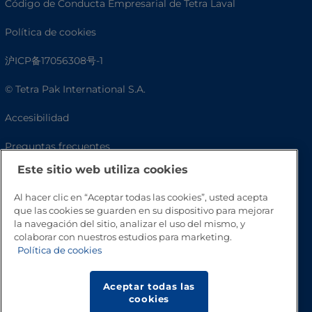
Código de Conducta Empresarial de Tetra Laval
Política de cookies
沪ICP备17056308号-1
© Tetra Pak International S.A.
Accesibilidad
Preguntas frecuentes
Este sitio web utiliza cookies
Al hacer clic en “Aceptar todas las cookies”, usted acepta
que las cookies se guarden en su dispositivo para mejorar
la navegación del sitio, analizar el uso del mismo, y
colaborar con nuestros estudios para marketing.
Política de cookies
Volver a inicio
Aceptar todas las
cookies