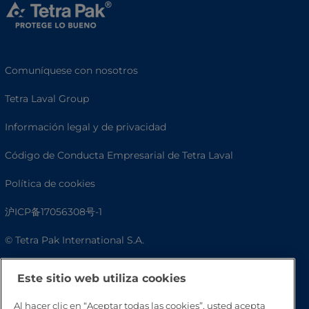
Comuníquese con nosotros
Tetra Laval Group
Información legal y de privacidad
Código de Conducta Empresarial de Tetra Laval
Política de cookies
沪ICP备17056308号-1
© Tetra Pak International S.A.
Accesibilidad
Este sitio web utiliza cookies
Preguntas frecuentes
Al hacer clic en “Aceptar todas las cookies”, usted acepta