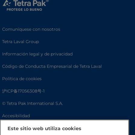
Comuníquese con nosotros
Tetra Laval Group
Información legal y de privacidad
Código de Conducta Empresarial de Tetra Laval
Política de cookies
沪ICP备17056308号-1
© Tetra Pak International S.A.
Accesibilidad
Preguntas frecuentes
Este sitio web utiliza cookies