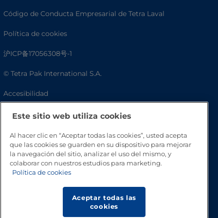
Código de Conducta Empresarial de Tetra Laval
Política de cookies
沪ICP备17056308号-1
© Tetra Pak International S.A.
Accesibilidad
Preguntas frecuentes
Este sitio web utiliza cookies
Al hacer clic en “Aceptar todas las cookies”, usted acepta
que las cookies se guarden en su dispositivo para mejorar
la navegación del sitio, analizar el uso del mismo, y
colaborar con nuestros estudios para marketing.
Política de cookies
Aceptar todas las
cookies
Volver a inicio