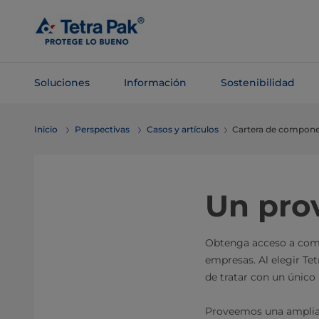
Saltar al
contenido
principal
Soluciones
Información
Sostenibilidad
Saltar a la
Inicio
Perspectivas
Casos y artículos
Cartera de compone
navegación
Un pro
Obtenga acceso a comp
empresas. Al elegir Te
de tratar con un único
Proveemos una amplia 