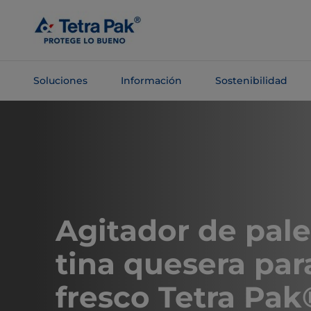
Saltar al
contenido
principal
Soluciones
Información
Sostenibilidad
Saltar a la
navegación
Agitador de pale
tina quesera pa
fresco Tetra Pak