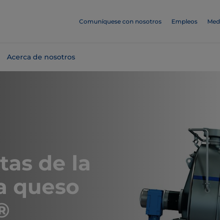
Comuníquese con nosotros
Empleos
Med
Acerca de nosotros
tas de la
ra queso
®