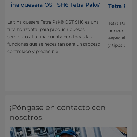
Tina quesera OST SH6 Tetra Pak®
Tetra Pak
La tina quesera Tetra Pak® OST SH6 es una
Tetra Pak® T
tina horizontal para producir quesos
horizontal pa
semiduros. La tina cuenta con todas las
uy
especial la c
funciones que se necesitan para un proceso
ción
y tipos de qu
controlado y predecible
ueso
¡Póngase en contacto con
nosotros!