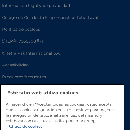
Información legal y de privacidad
Código de Conducta Empresarial de Tetra Laval
Política de cookies
沪ICP备17056308号-1
© Tetra Pak International S.A.
Accesibilidad
Preguntas frecuentes
Este sitio web utiliza cookies
Al hacer clic en “Aceptar todas las cookies”, usted acepta
que las cookies se guarden en su dispositivo para mejorar
la navegación del sitio, analizar el uso del mismo, y
colaborar con nuestros estudios para marketing.
Política de cookies