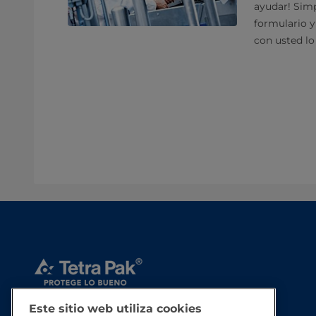
ayudar! Sim
formulario 
con usted lo
Este sitio web utiliza cookies