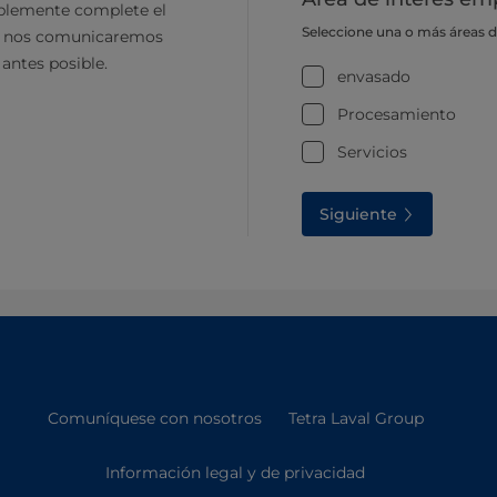
plemente complete el
Seleccione una o más áreas 
y nos comunicaremos
 antes posible.
envasado
Procesamiento
Servicios
Siguiente
Comuníquese con nosotros
Tetra Laval Group
Información legal y de privacidad