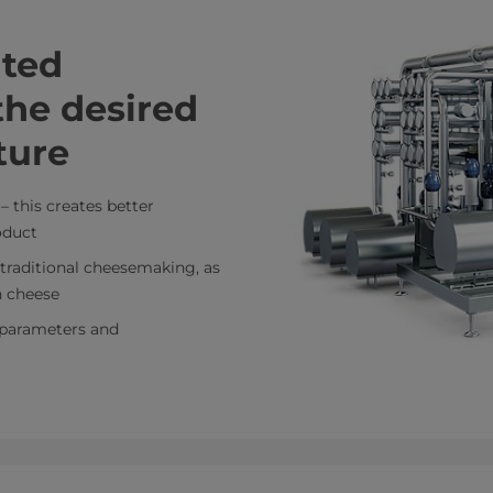
nted
the desired
ture
 this creates better
oduct
n traditional cheesemaking, as
n cheese
 parameters and