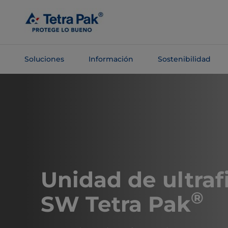
Saltar al
contenido
principal
Soluciones
Información
Sostenibilidad
Saltar a la
navegación
Unidad de ultraf
®
SW Tetra Pak