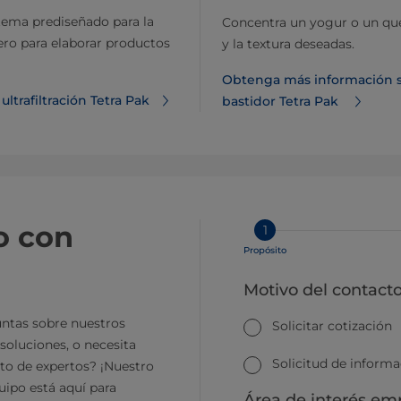
stema prediseñado para la
Concentra un yogur o un qu
ero para elaborar productos
y la textura deseadas.
Obtenga más información sob
trafiltración Tetra Pak
bastidor Tetra Pak
o con
1
Propósito
Motivo del contact
ntas sobre nuestros
Solicitar cotización
soluciones, o necesita
Solicitud de inform
to de expertos? ¡Nuestro
ipo está aquí para
Área de interés emp