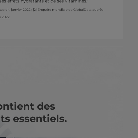
ses effets hydratants et de ses vitamines.
earch, janvier 2022 ; [2] Enquête mondiale de GlobalData auprès
e 2022
ontient des
s essentiels.