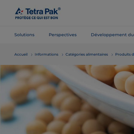
Passer
au
contenu
principal
Solutions
Perspectives
Développement du
Passer à la
Accueil
Informations
Catégories alimentaires
Produits d
navigation