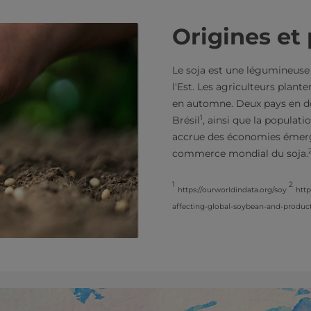
Origines et
Le soja est une légumineuse 
l'Est. Les agriculteurs plant
en automne. Deux pays en dom
1
Brésil
, ainsi que la populat
accrue des économies émerg
commerce mondial du soja.
1
2
https://ourworldindata.org/soy
htt
affecting-global-soybean-and-product