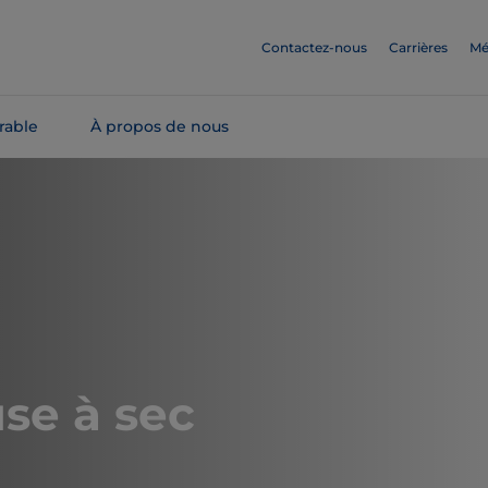
Contactez-nous
Carrières
Mé
rable
À propos de nous
se à sec