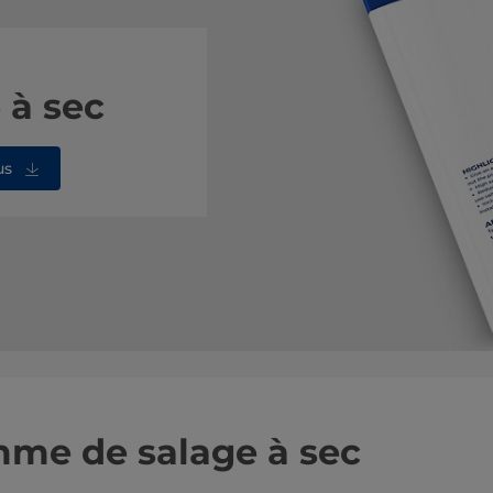
 à sec
us
me de salage à sec