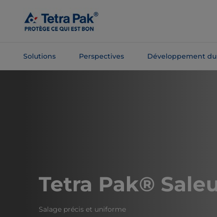
Passer
au
contenu
principal
Solutions
Perspectives
Développement du
Passer à la
navigation
Tetra Pak® Saleu
Salage précis et uniforme