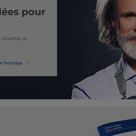
ées pour
implifier le
le fromage